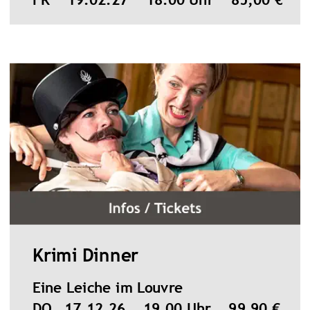
FR    19.02.27    18.00 Uhr    85,00 €
Krimi Dinner
Eine Leiche im Louvre
DO   17.12.26    19.00 Uhr    99,90 €